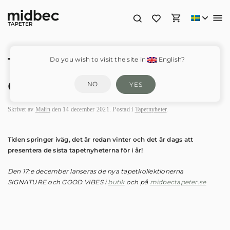
Tapetnyheter
Do you wish to visit the site in
English?
december – 2021
NO
YES
Skrivet av
Malin
den
14 december 2021
. Postad i
Tapetnyheter
.
Tiden springer iväg, det är redan vinter och det är dags att
presentera de sista tapetnyheterna för i år!
Den 17:e december lanseras de nya tapetkollektionerna
SIGNATURE och GOOD VIBES i
butik
och på
midbectapeter.se