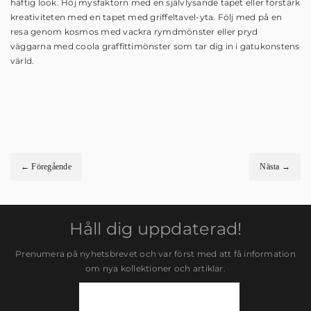
häftig look. Höj mysfaktorn med en självlysande tapet eller förstärk
kreativiteten med en tapet med griffeltavel-yta. Följ med på en
resa genom kosmos med vackra rymdmönster eller pryd
väggarna med coola graffittimönster som tar dig in i gatukonstens
värld.
← Föregående
Nästa →
Håll dig uppdaterad!
Prenumera på nyhetsbrevet och var först med att få information
om nya kollektioner och artiklar.
Newsletter
Signup