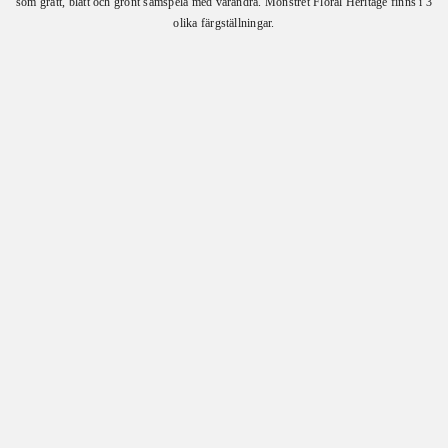
som grått, blått och grönt samspela med varandra. Mönstret Floral Heritage finns i 3
olika färgställningar.