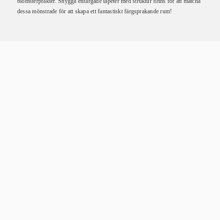
blomsterprakter. Snygga enfärgade tapeter med struktur finns för att matcha
dessa mönstrade för att skapa ett fantastiskt färgsprakande rum!