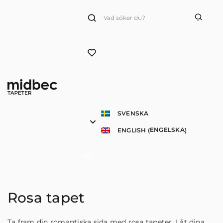
Products
search
SVENSKA
ENGELSKA
ENGLISH
(
)
Rosa tapet
Ta fram din romantiska sida med rosa tapeter. Låt dina