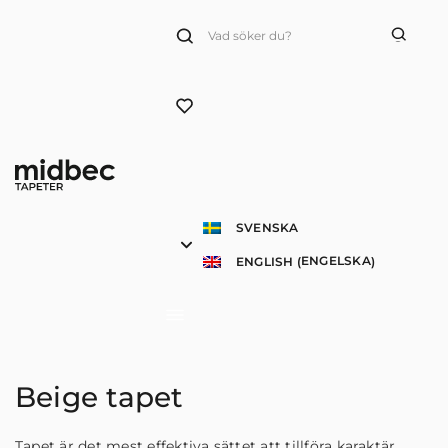
Products
search
SVENSKA
ENGELSKA
ENGLISH
(
)
Beige tapet
Tapet är det mest effektiva sättet att tillföra karaktär,