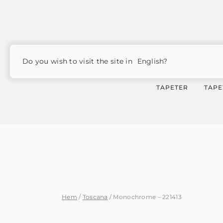
Products
search
Do you wish to visit the site in
English?
TAPETER
TAPE
Hem
/
Toscana
/ Monochrome – 221413