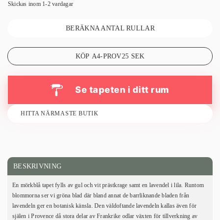
Skickas inom 1-2 vardagar
BERÄKNA ANTAL RULLAR
KÖP A4-PROV
25
SEK
Se tapeten i ditt rum
HITTA NÄRMASTE BUTIK
BESKRIVNING
En mörkblå tapet fylls av gul och vit prästkrage samt en lavendel i lila. Runtom
blommorna ser vi gröna blad där bland annat de barrliknande bladen från
lavendeln ger en botanisk känsla. Den väldoftande lavendeln kallas även för
själen i Provence då stora delar av Frankrike odlar växten för tillverkning av