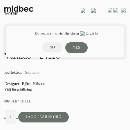
Do you wish to visit the site in
English?
NO
YES
Värmdö – 24116
Kollektion:
Sunnanö
Designer:
Björn Nilsson
Välj färgställning
899
SEK
/ RULLE
-
+
LÄGG I VARUKORG