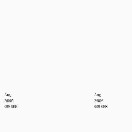
Äng
Äng
26005
26003
699
SEK
699
SEK
0
1
2
3
4
5
6
7
8
9