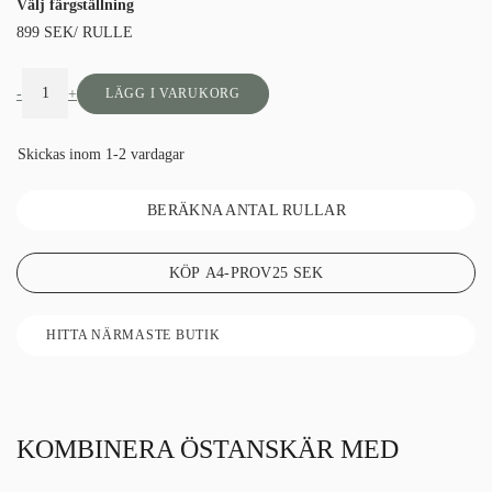
Välj färgställning
899
SEK
/ RULLE
-
+
LÄGG I VARUKORG
Skickas inom 1-2 vardagar
BERÄKNA ANTAL RULLAR
KÖP A4-PROV
25
SEK
HITTA NÄRMASTE BUTIK
KOMBINERA ÖSTANSKÄR MED