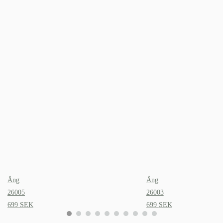
Äng
Äng
26005
26003
699
SEK
699
SEK
0
1
2
3
4
5
6
7
8
9