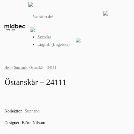
Products
search
Svenska
English
(
Engelska
)
Hem
/
Sunnanö
/ Östanskär – 24111
Östanskär – 24111
Kollektion:
Sunnanö
Designer:
Björn Nilsson