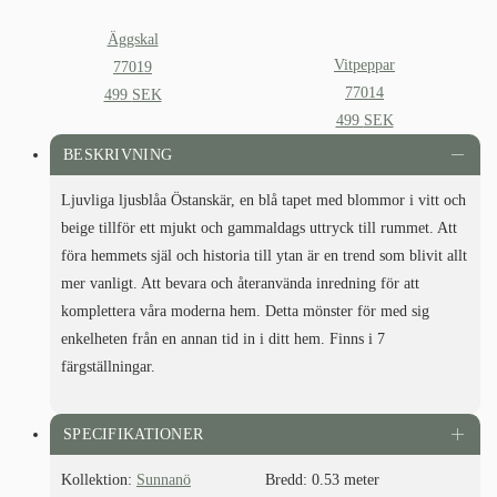
Äggskal
Vitpeppar
77019
77014
499
SEK
499
SEK
BESKRIVNING
Ljuvliga ljusblåa Östanskär, en blå tapet med blommor i vitt och
beige tillför ett mjukt och gammaldags uttryck till rummet. Att
föra hemmets själ och historia till ytan är en trend som blivit allt
mer vanligt. Att bevara och återanvända inredning för att
komplettera våra moderna hem. Detta mönster för med sig
enkelheten från en annan tid in i ditt hem. Finns i 7
färgställningar.
SPECIFIKATIONER
Kollektion:
Sunnanö
Bredd:
0.53 meter