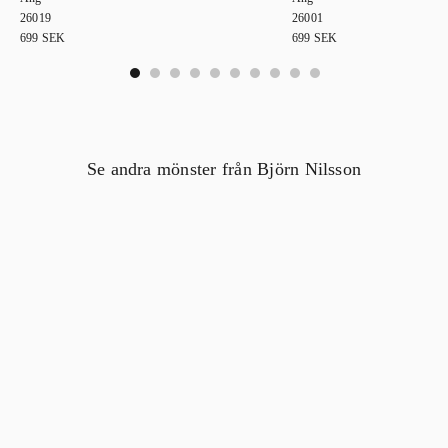
26019
26001
699
SEK
699
SEK
0
1
2
3
4
5
6
7
8
9
Se andra mönster från Björn Nilsson