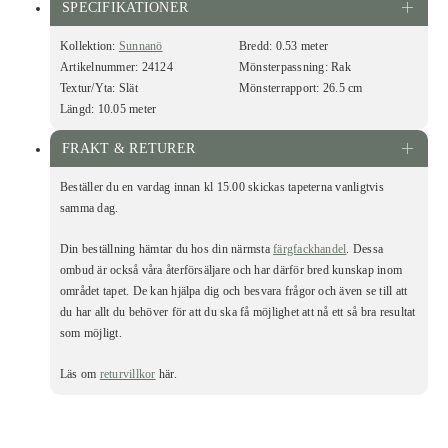
SPECIFIKATIONER
Kollektion:
Sunnanö
Bredd:
0.53 meter
Artikelnummer:
24124
Mönsterpassning:
Rak
Textur/Yta:
Slät
Mönsterrapport:
26.5 cm
Längd:
10.05 meter
FRAKT & RETURER
Beställer du en vardag innan kl 15.00 skickas tapeterna vanligtvis
samma dag.
Din beställning hämtar du hos din närmsta
färgfackhandel
. Dessa
ombud är också våra återförsäljare och har därför bred kunskap inom
området tapet. De kan hjälpa dig och besvara frågor och även se till att
du har allt du behöver för att du ska få möjlighet att nå ett så bra resultat
som möjligt.
Läs om
returvillkor
här.