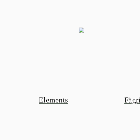
Elements
Fägr
Det ska