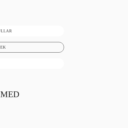
ULLAR
SEK
 MED