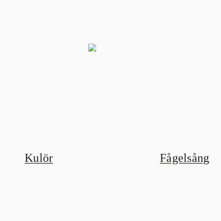
Kulör
Fågelsång
r där du