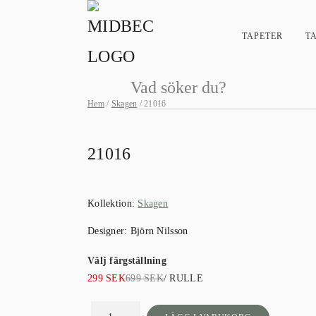
TAPETER
T
Products
search
Hem
/
Skagen
/ 21016
21016
Kollektion:
Skagen
Designer:
Björn Nilsson
Välj färgställning
Det
Det
299
SEK
699
SEK
/ RULLE
ursprungliga
nuvarande
priset
priset