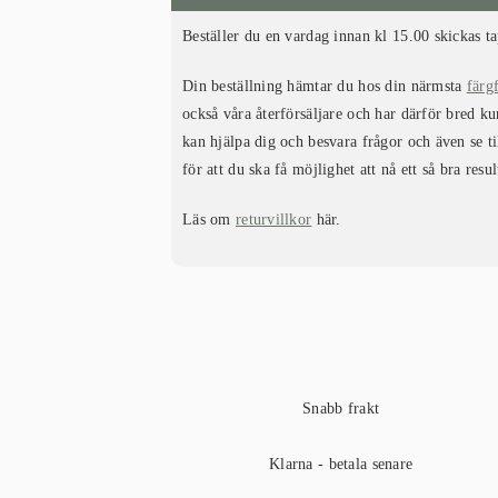
Beställer du en vardag innan kl 15.00 skickas t
Din beställning hämtar du hos din närmsta
färg
också våra återförsäljare och har därför bred 
kan hjälpa dig och besvara frågor och även se ti
för att du ska få möjlighet att nå ett så bra resu
Läs om
returvillkor
här.
Snabb frakt
Klarna - betala senare