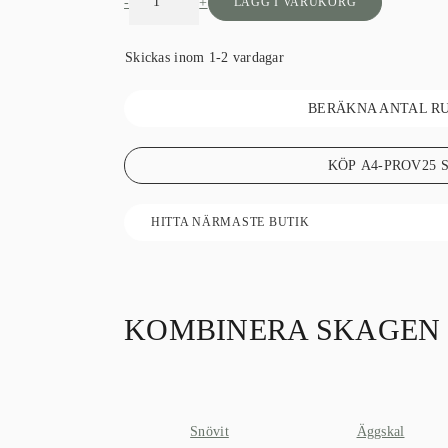
-
+
LÄGG I VARUKORG
var:
är:
699 SEK.
299 SEK.
Skickas inom 1-2 vardagar
BERÄKNA ANTAL R
KÖP A4-PROV
25
HITTA NÄRMASTE BUTIK
KOMBINERA SKAGEN
Snövit
Äggskal