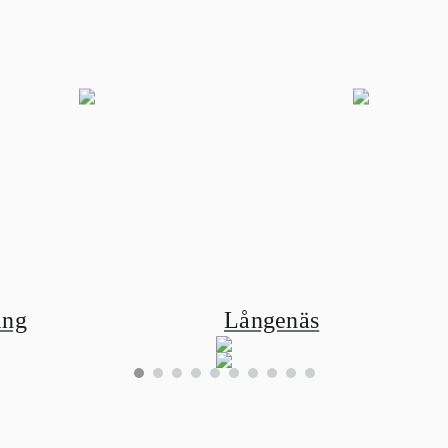
ing
Långenäs
0
1
2
3
4
5
6
7
8
9
 vara roligt och enkelt med tapet, därför har vi tagit fram en tapetkalkylato