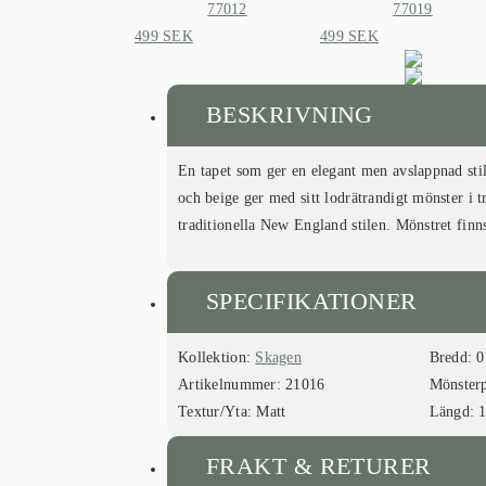
77012
77019
499
SEK
499
SEK
BESKRIVNING
En tapet som ger en elegant men avslappnad stil.
och beige ger med sitt lodrätrandigt mönster i t
traditionella New England stilen. Mönstret finns
SPECIFIKATIONER
Kollektion:
Skagen
Bredd:
0
Artikelnummer:
21016
Mönster
Textur/Yta:
Matt
Längd:
1
FRAKT & RETURER