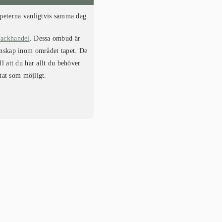
apeterna vanligtvis samma dag.
fackhandel
. Dessa ombud är
kunskap inom området tapet. De
ll att du har allt du behöver
ltat som möjligt.