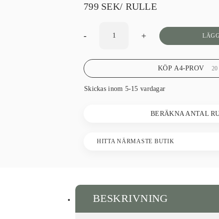
799
SEK
/ RULLE
-
+
LÄGG
KÖP A4-PROV
2
Skickas inom 5-15 vardagar
BERÄKNA ANTAL R
HITTA NÄRMASTE BUTIK
BESKRIVNING