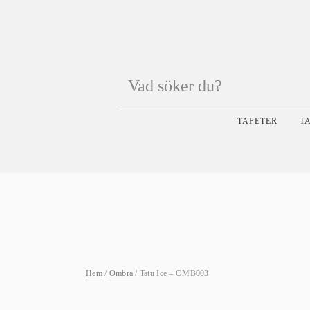
Products
search
TAPETER
T
Hem
/
Ombra
/ Tatu Ice – OMB003