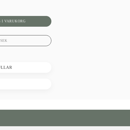
 I VARUKORG
0
SEK
ULLAR