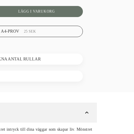
LÄGG I VARUKORG
 A4-PROV
25
SEK
KNA ANTAL RULLAR
et intryck till dina väggar som skapar liv. Mönstret