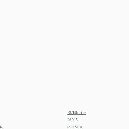
Blåbär stor
26015
K
699
SEK