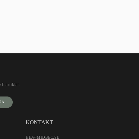
h artiklar.
RA
KONTAKT
HEJ@MIDBEC.SE