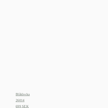
Blåklocka
Blåklocka
26014
26012
699
SEK
699
SEK