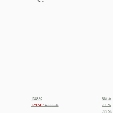
Outlet
138839
Blåbär
Det
Det
129
SEK
499
SEK
26026
ursprungliga
nuvarande
699
SE