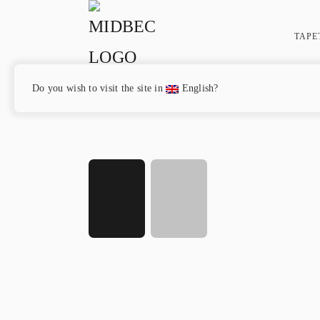
TAPE
Do you wish to visit the site in
English?
Hem
/
Olivia
/ Rio Linen – OLI502