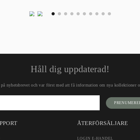
0
1
2
3
4
5
6
7
8
9
Håll dig uppdaterad!
på nyhetsbrevet och var först med att få information om nya kollektioner oc
PRENUMERE
PPORT
ÅTERFÖRSÄLJARE
Q
LOGIN E-HANDEL