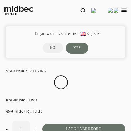
Lauris Rose – OLI402
Do you wish to visit the site in
English?
NO
YES
VÄLJ FÄRGSTÄLLNING
Kollektion:
Olivia
999
SEK
/ RULLE
-
+
LÄGG I VARUKORG