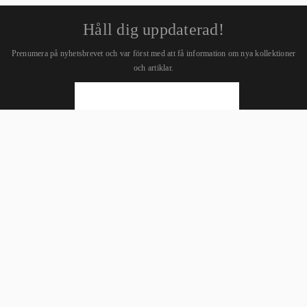
Håll dig uppdaterad!
Prenumera på nyhetsbrevet och var först med att få information om nya kollektioner
och artiklar.
Newsletter
Signup
PRENUMERERA
SIDOR
SUPPORT
TAPETER
FAQ
KATEGORIER
INTEGRITETSPOLICY
INSPIRATION
ALLMÄNNA VILLKOR
HITTA BUTIK
MILJÖ & HÅLLBARHET
LÄR DIG TAPETSERA
OM OSS