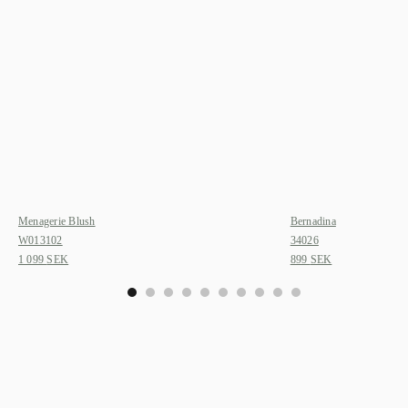
Menagerie Blush
Bernadina
W013102
34026
1 099
SEK
899
SEK
0
1
2
3
4
5
6
7
8
9