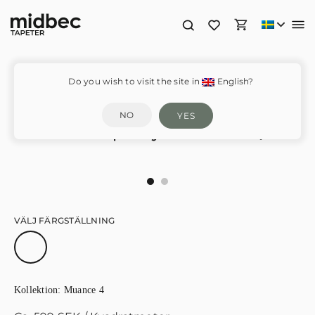
Do you wish to visit the site in
English?
NO
YES
Radiant Rhapsody – MU14031
VÄLJ FÄRGSTÄLLNING
Kollektion:
Muance 4