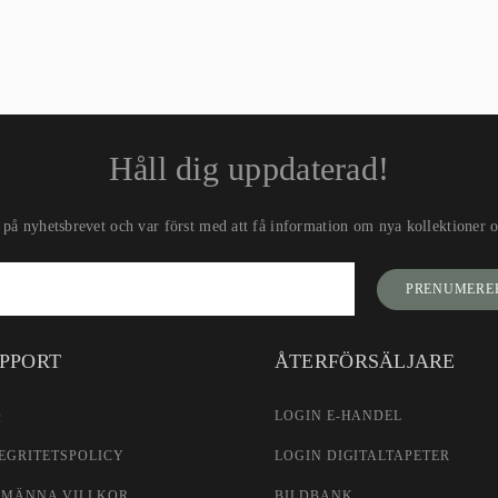
Håll dig uppdaterad!
på nyhetsbrevet och var först med att få information om nya kollektioner oc
PRENUMERE
PPORT
ÅTERFÖRSÄLJARE
Q
LOGIN E-HANDEL
EGRITETSPOLICY
LOGIN DIGITALTAPETER
LMÄNNA VILLKOR
BILDBANK