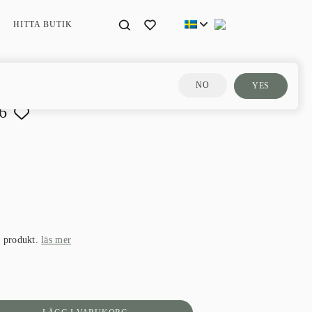
HITTA BUTIK
NO
YES
6
a produkt.
läs mer