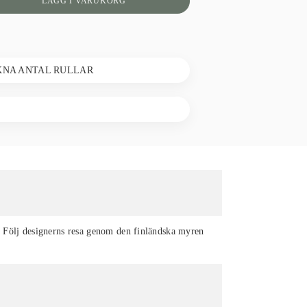
LÄGG I VARUKORG
KNA ANTAL RULLAR
t. Följ designerns resa genom den finländska myren