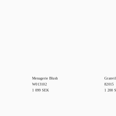
Menagerie Blush
Granvil
W013102
82015
1 099
SEK
1 200