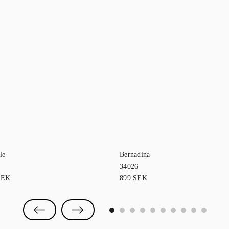
le
Bernadina
34026
SEK
899
SEK
0
1
2
3
4
5
6
7
8
9