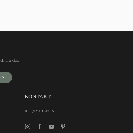
h artiklar.
RA
KONTAKT
HEJ@MIDBEC.SE