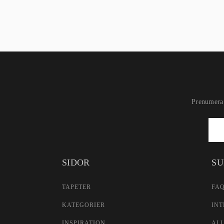
Prenumera 
Newsletter
Signup
SIDOR
SU
TAPETER
FA
KATEGORIER
INT
INSPIRATION
AL