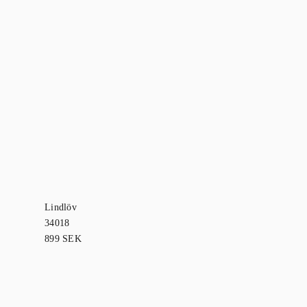
Lindlöv
Mary
34018
34008
899
SEK
899
SEK