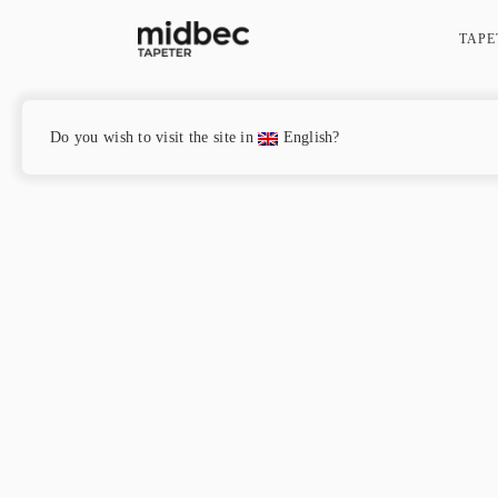
TAPE
Hem
/
Marimekko 6
/ Pieni Letto – 25146
Do you wish to visit the site in
English?