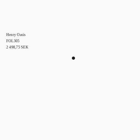
Henry Oasis
FOL305
2 498,75
SEK
0
Håll dig uppdaterad!
Prenumera på nyhetsbrevet och var först med att få information om nya kollektioner
och artiklar.
Newsletter