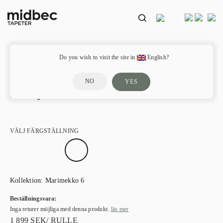
Do you wish to visit the site in
English?
NO
YES
Marikyla – 25167
VÄLJ FÄRGSTÄLLNING
Kollektion:
Marimekko 6
Beställningsvara:
Inga returer möjliga med denna produkt.
läs mer
1 899
SEK
/ RULLE