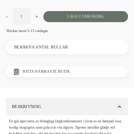
-
+
LÄGG I VARUKORG
Skickas inom 5-15 vardagar
BERÄKNA ANTAL RULLAR
HITTA NÄRMASTE BUTIK
BESKRIVNING
En gul tapet möts av behagliga färgkombinationer i form av en dämpad rosa,
frodig skogsgrön samt gråa och vita figurer. Tapeten utstrålar glädje och
livfullhet med dess alla detaljer blir den en utmärkt fondvägg likaväl i