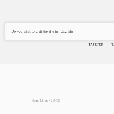
Products
search
Do you wish to visit the site in
English?
TAPETER
T
Hem
/
Linum
/ 219429