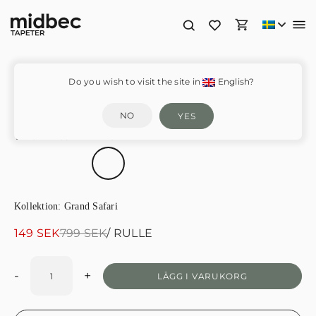
Zebra Crossing – 220532
Do you wish to visit the site in
English?
NO
YES
VÄLJ FÄRGSTÄLLNING
Kollektion:
Grand Safari
Det
Det
149
SEK
799
SEK
/ RULLE
ursprungliga
nuvarande
priset
priset
-
+
LÄGG I VARUKORG
var:
är:
799 SEK.
149 SEK.