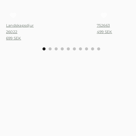
Landskapsdjur
752663
26022
499
SEK
699
SEK
0
1
2
3
4
5
6
7
8
9
Håll dig uppdaterad!
Prenumera på nyhetsbrevet och var först med att få information
om nya kollektioner och artiklar.
Newsletter
Signup