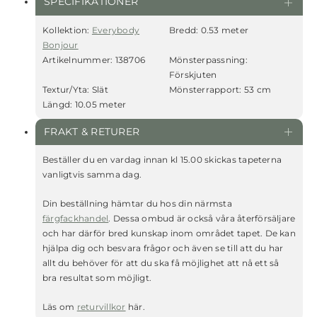
SPECIFIKATIONER
Kollektion:
Everybody
Bredd:
0.53 meter
Bonjour
Artikelnummer:
138706
Mönsterpassning:
Förskjuten
Textur/Yta:
Slät
Mönsterrapport:
53 cm
Längd:
10.05 meter
FRAKT & RETURER
Beställer du en vardag innan kl 15.00 skickas tapeterna
vanligtvis samma dag.
Din beställning hämtar du hos din närmsta
färgfackhandel
. Dessa ombud är också våra återförsäljare
och har därför bred kunskap inom området tapet. De kan
hjälpa dig och besvara frågor och även se till att du har
allt du behöver för att du ska få möjlighet att nå ett så
bra resultat som möjligt.
Läs om
returvillkor
här.