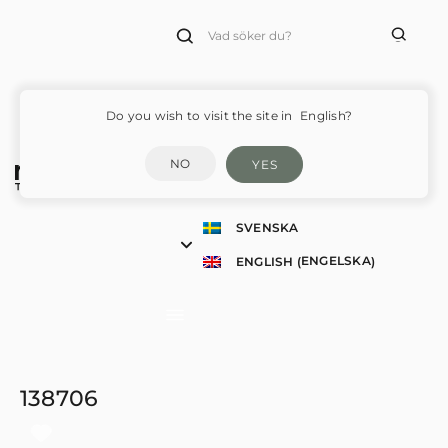
Products
search
Do you wish to visit the site in
English?
NO
YES
SVENSKA
ENGELSKA
ENGLISH
(
)
138706