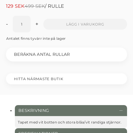
Det
Det
129
SEK
499
SEK
/ RULLE
ursprungliga
nuvarande
priset
priset
-
+
LÄGG I VARUKORG
var:
är:
499 SEK.
129 SEK.
Antalet finns tyvärr inte på lager
BERÄKNA ANTAL RULLAR
HITTA NÄRMASTE BUTIK
BESKRIVNING
Tapet med vit botten och stora blåa/vit randiga stjärnor.