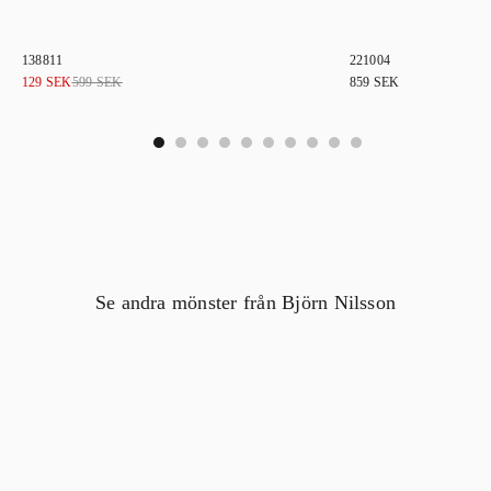
138811
221004
Det
Det
129
SEK
599
SEK
859
SEK
ursprungliga
nuvarande
priset
priset
var:
är:
0
1
2
3
4
5
6
7
8
9
599 SEK.
129 SEK.
Se andra mönster från Björn Nilsson