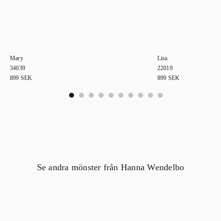
Mary
Lisa
34039
22019
899
SEK
899
SEK
0
1
2
3
4
5
6
7
8
9
Se andra mönster från Hanna Wendelbo