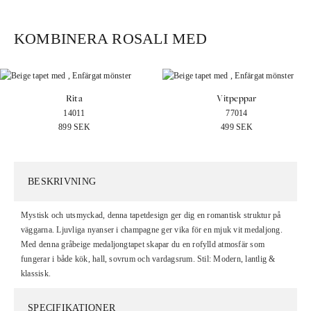
KOMBINERA ROSALI MED
Rita
Vitpeppar
14011
77014
899
SEK
499
SEK
BESKRIVNING
Mystisk och utsmyckad, denna tapetdesign ger dig en romantisk struktur på
väggarna. Ljuvliga nyanser i champagne ger vika för en mjuk vit medaljong.
Med denna gråbeige medaljongtapet skapar du en rofylld atmosfär som
fungerar i både kök, hall, sovrum och vardagsrum. Stil: Modern, lantlig &
klassisk.
SPECIFIKATIONER