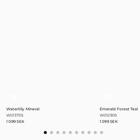
Waterlilly Mineral
Emerald Forest Teal
W013705
W012905
1 099
SEK
1 099
SEK
0
1
2
3
4
5
6
7
8
9