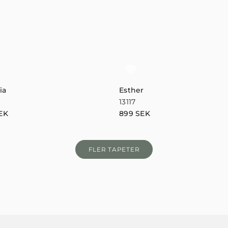
ia
Esther
13117
EK
899
SEK
FLER TAPETER