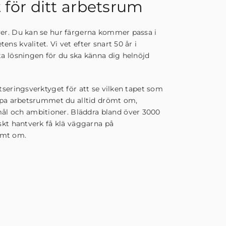
t för ditt arbetsrum
ver. Du kan se hur färgerna kommer passa i
ns kvalitet. Vi vet efter snart 50 år i
ta lösningen för du ska känna dig helnöjd
etseringsverktyget för att se vilken tapet som
kapa arbetsrummet du alltid drömt om,
l och ambitioner. Bläddra bland över 3000
nskt hantverk få klä väggarna på
ömt om.