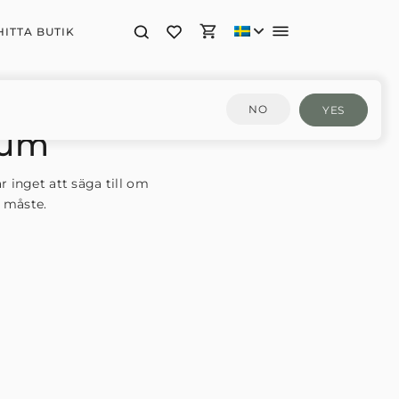
HITTA BUTIK
NO
YES
rum
 inget att säga till om
e måste.