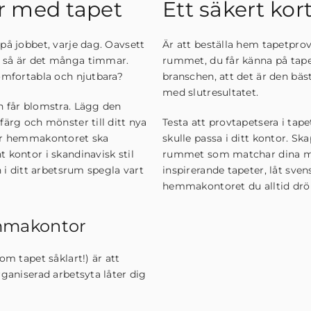
 med tapet
Ett säkert kor
på jobbet, varje dag. Oavsett
Är att beställa hem tapetpro
s så är det många timmar.
rummet, du får känna på tapete
komfortabla och njutbara?
branschen, att det är den bäs
med slutresultatet.
n får blomstra. Lägg den
färg och mönster till ditt nya
Testa att provtapetsera i tap
hur hemmakontoret ska
skulle passa i ditt kontor. S
 kontor i skandinavisk stil
rummet som matchar dina må
n i ditt arbetsrum spegla vart
inspirerande tapeter, låt sve
hemmakontoret du alltid dr
hemmakontor
om tapet såklart!) är att
rganiserad arbetsyta låter dig