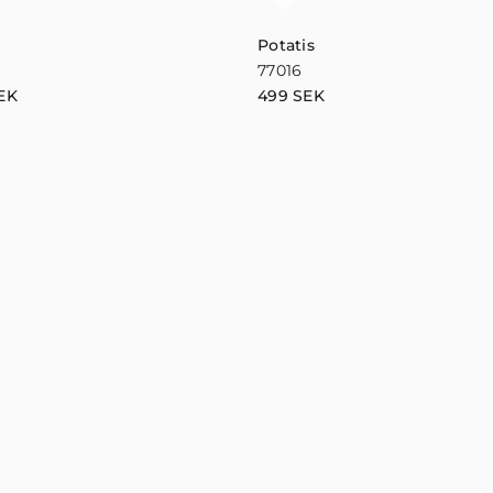
Potatis
77016
EK
499
SEK