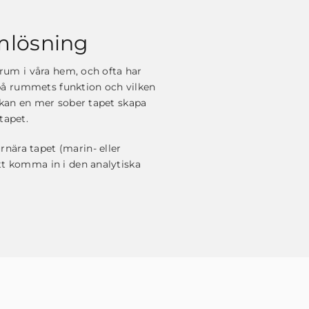
emlösning
 rum i våra hem, och ofta har
på rummets funktion och vilken
n kan en mer sober tapet skapa
tapet.
nära tapet (marin- eller
att komma in i den analytiska