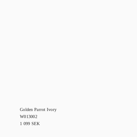
Golden Parrot Ivory
752632
W013002
499
SEK
1 099
SEK