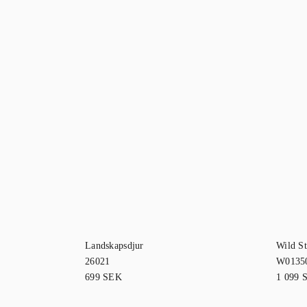
Landskapsdjur
Wild St
26021
W0135
699
SEK
1 099