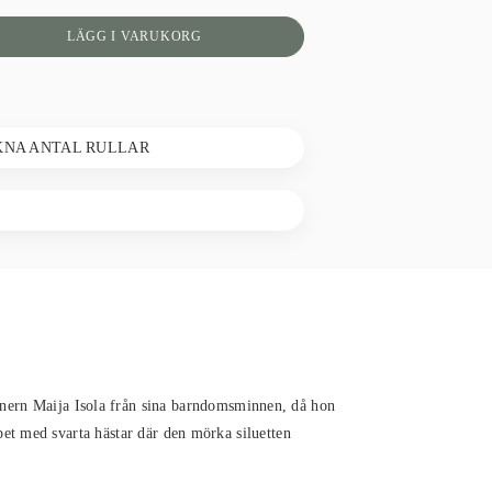
LÄGG I VARUKORG
KNA ANTAL RULLAR
gnern Maija Isola från sina barndomsminnen, då hon
apet med svarta hästar där den mörka siluetten