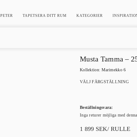
APETER
TAPETSERA DITT RUM
KATEGORIER
INSPIRATIO
Musta Tamma – 2
Kollektion:
Marimekko 6
VÄLJ FÄRGSTÄLLNING
Beställningsvara:
Inga returer möjliga med denn
1 899
SEK
/ RULLE