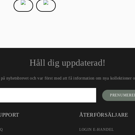
0
1
2
3
4
5
6
7
8
9
Håll dig uppdaterad!
på nyhetsbrevet och var först med att få information om nya kollektioner oc
PRENUMERE
UPPORT
ÅTERFÖRSÄLJARE
AQ
LOGIN E-HANDEL