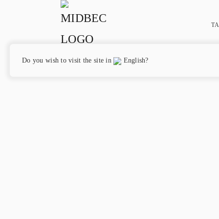
T
Do you wish to visit the site in
English?
Hem
/
Marimekko 6
/ Musta Tamma – 25171