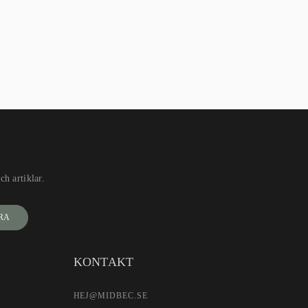
h artiklar.
RA
KONTAKT
HEJ@MIDBEC.SE