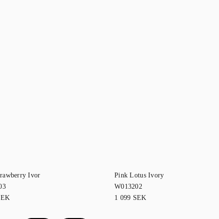
rawberry Ivor
Pink Lotus Ivory
03
W013202
SEK
1 099
SEK