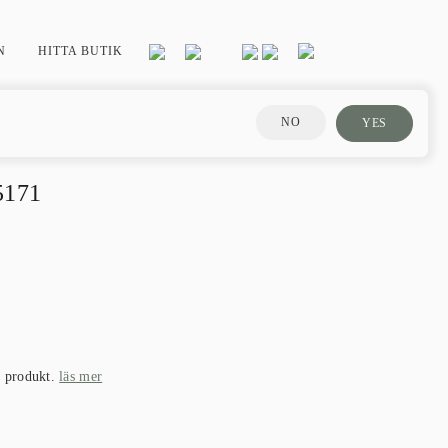
N
HITTA BUTIK
NO
YES
5171
a produkt.
läs mer