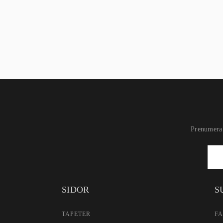
Prenumera 
Newsletter
Signup
SIDOR
S
TAPETER
F