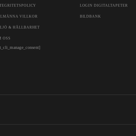
TEGRITETSPOLICY
LOGIN DIGITALTAPETER
LLMÄNNA VILLKOR
BILDBANK
LJÖ & HÅLLBARHET
M OSS
t_cli_manage_consent]