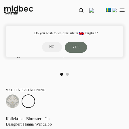
Do you wish to visit the site in
English?
NO
YES
Marguerite – 51001
VÄLJ FÄRGSTÄLLNING
Kollektion:
Blomstermåla
Designer:
Hanna Wendelbo